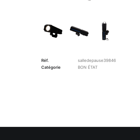
Réf.
salledepause39846
Catégorie
BON ÉTAT