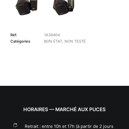
Réf.
1A39404
Catégories
BON ÉTAT
,
NON TESTÉ
HORAIRES — MARCHÉ AUX PUCES
Retrait : entre 10h et 17h (à partir de 2 jours