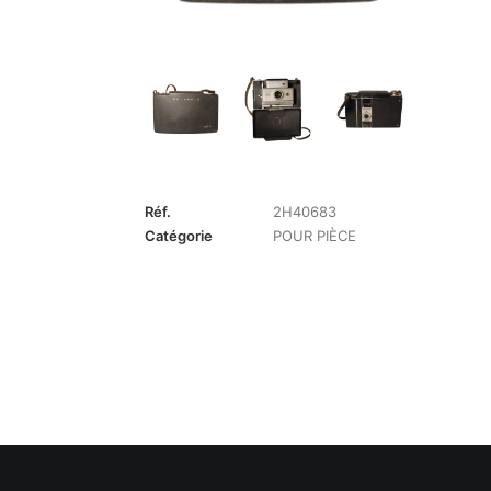
Réf.
2H40683
Catégorie
POUR PIÈCE