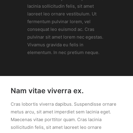
lacinia sollicitudin felis, sit amet
laoreet leo ornare vestibulum. Ut
fermentum pulvinar lorem, vel
consequat leo euismod ac. Cras
pulvinar sit amet lorem nec egestas.
Vivamus gravida eu felis in
elementum. In nec pretium neque.
Nam vitae viverra ex.
Cras lobortis viverra dapibus. Suspendisse ornare
metus arcu, sit amet imperdiet sem lacinia eget.
Maecenas vitae porttitor quam. Cras lacinia
sollicitudin felis, sit amet laoreet leo ornare