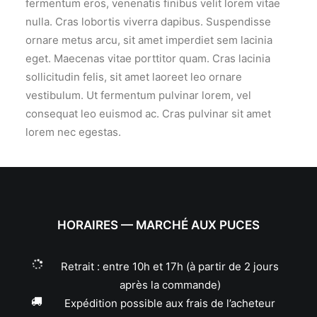
fermentum eros, venenatis finibus velit lorem vitae
nulla. Cras lobortis viverra dapibus. Suspendisse
ornare metus arcu, sit amet imperdiet sem lacinia
eget. Maecenas vitae porttitor quam. Cras lacinia
sollicitudin felis, sit amet laoreet leo ornare
vestibulum. Ut fermentum pulvinar lorem, vel
consequat leo euismod ac. Cras pulvinar sit amet
lorem nec egestas.
HORAIRES — MARCHÉ AUX PUCES
Retrait : entre 10h et 17h (à partir de 2 jours
après la commande)
Expédition possible aux frais de l’acheteur