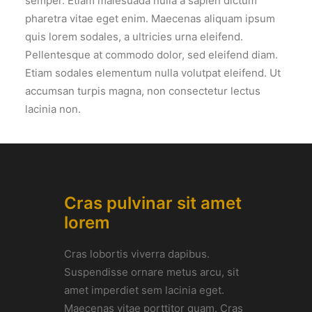
semper. Etiam malesuada nulla a sapien dictum
pharetra vitae eget enim. Maecenas aliquam ipsum
quis lorem sodales, a ultricies urna eleifend.
Pellentesque at commodo dolor, sed eleifend diam.
Etiam sodales elementum nulla volutpat eleifend. Ut
accumsan turpis magna, non consectetur lectus
lacinia non.
Cras pulvinar sit amet
lorem
Cras lobortis viverra dapibus.
Suspendisse ornare metus arcu, sit
amet imperdiet sem lacinia eget.
Maecenas vitae porttitor quam. Cras