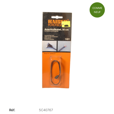
COMME
NEUF
Réf.
5C40767