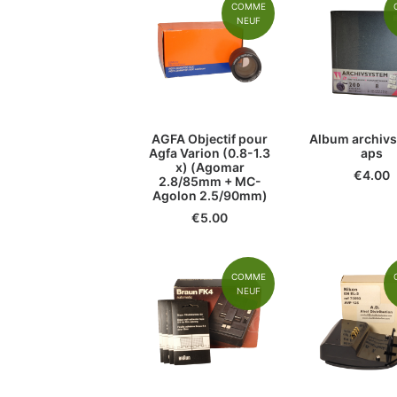
COMME
NEUF
AGFA Objectif pour
Album archiv
Agfa Varion (0.8-1.3
aps
x) (Agomar
€
4.00
2.8/85mm + MC-
Agolon 2.5/90mm)
€
5.00
COMME
NEUF