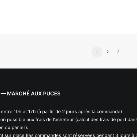
1
2
3
…
 — MARCHÉ AUX PUCES
: entre 10h et 17h (à partir de 2 jours après la commande)
on possible aux frais de l’acheteur (calcul des frais de port dans
on du panier).
t sur place (les commandes sont réservées pendant 3 jours à p