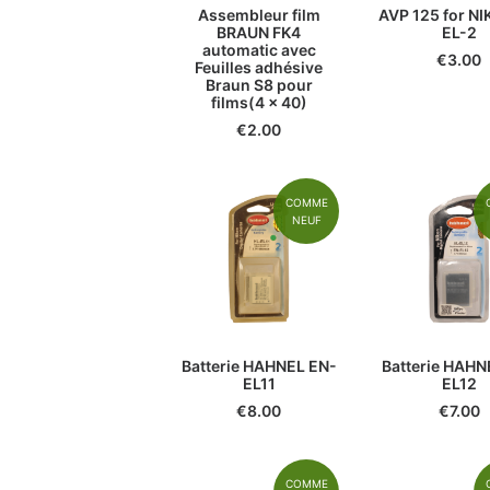
Assembleur film
AVP 125 for N
BRAUN FK4
EL-2
automatic avec
€
3.00
Feuilles adhésive
Braun S8 pour
films(4 x 40)
€
2.00
COMME
NEUF
Batterie HAHNEL EN-
Batterie HAHN
EL11
EL12
€
8.00
€
7.00
COMME