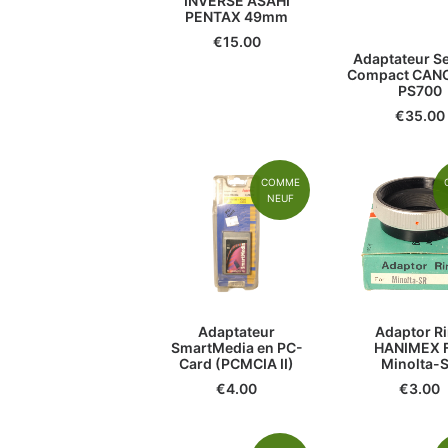
INVERSÉ ASAHI
PENTAX 49mm
€
15.00
Adaptateur S
Compact CAN
PS700
€
35.00
COMME
NEUF
Adaptateur
Adaptor R
SmartMedia en PC-
HANIMEX 
Card (PCMCIA II)
Minolta-
€
4.00
€
3.00