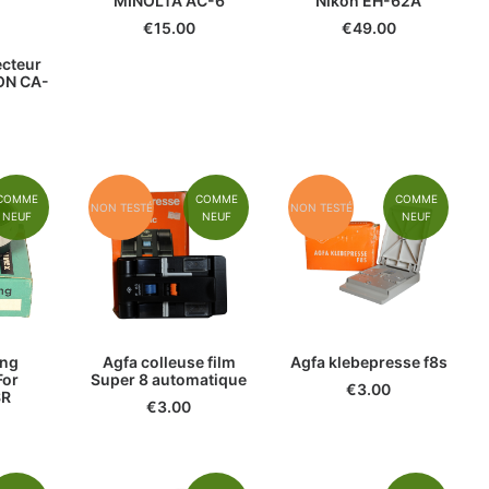
MINOLTA AC-6
Nikon EH-62A
€
15.00
€
49.00
ecteur
ON CA-
COMME
COMME
COMME
NON TESTÉ
NON TESTÉ
NEUF
NEUF
NEUF
ing
Agfa colleuse film
Agfa klebepresse f8s
For
Super 8 automatique
€
3.00
SR
€
3.00