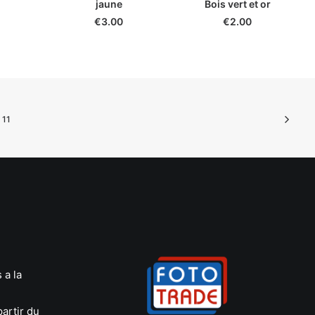
jaune
Bois vert et or
€
3.00
€
2.00
11
 a la
artir du