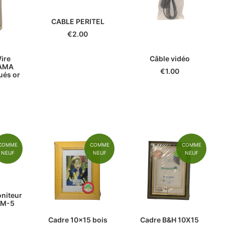
CABLE PERITEL
€
2.00
ire
Câble vidéo
HAMA
€
1.00
ués or
COMME
COMME
COMME
NEUF
NEUF
NEUF
niteur
BM-5
Cadre 10x15 bois
Cadre B&H 10X15