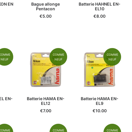
IKON EN
Bague allonge
Batterie HAHNEL EN-
Pentacon
EL10
€
5.00
€
8.00
COMME
COMME
COMME
NEUF
NEUF
NEUF
EL EN-
Batterie HAMA EN-
Batterie HAMA EN-
EL12
EL9
€
7.00
€
10.00
COMME
COMME
COMME