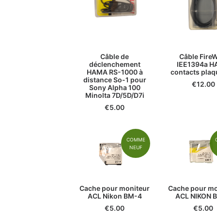
Câble de
Câble FireW
déclenchement
IEE1394a 
HAMA RS-1000 à
contacts plaq
distance So-1 pour
€
12.00
Sony Alpha 100
Minolta 7D/5D/D7i
€
5.00
COMME
NEUF
Cache pour moniteur
Cache pour mo
ACL Nikon BM-4
ACL NIKON 
€
5.00
€
5.00