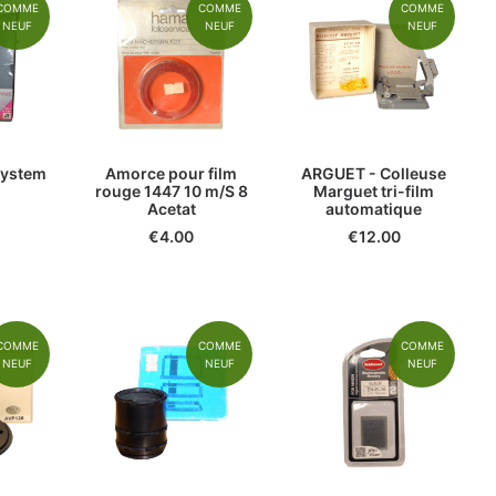
COMME
COMME
COMME
NEUF
NEUF
NEUF
system
Amorce pour film
ARGUET - Colleuse
rouge 1447 10 m/S 8
Marguet tri-film
Acetat
automatique
€
4.00
€
12.00
COMME
COMME
COMME
NEUF
NEUF
NEUF