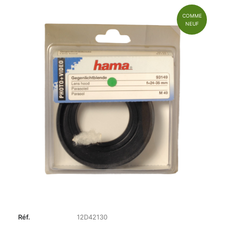
COMME
NEUF
Réf.
12D42130