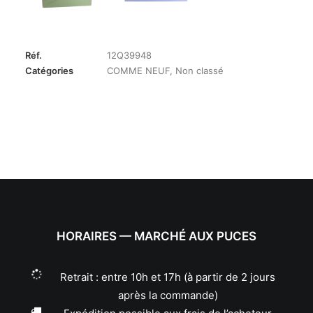
Réf.
12Q39948
Catégories
COMME NEUF
,
Non classé
HORAIRES — MARCHÉ AUX PUCES
Retrait : entre 10h et 17h (à partir de 2 jours
après la commande)