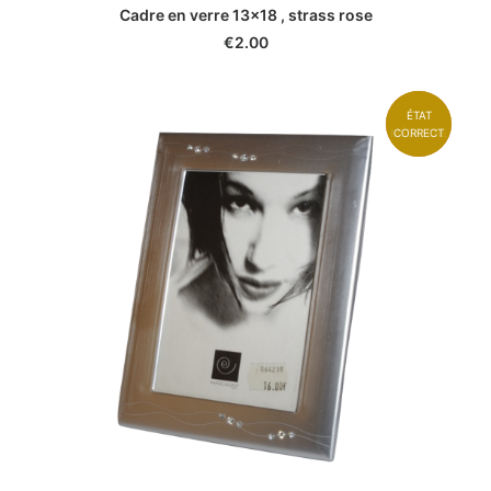
Cadre en verre 13x18 , strass rose
€
2.00
ÉTAT
ÉTAT
MÉDIOCRE
CORRECT