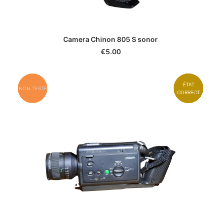
Camera Chinon 805 S sonor
€
5.00
ÉTAT
ÉTAT
NON TESTÉ
MÉDIOCRE
CORRECT