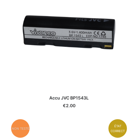
Accu JVC BP1543L
€
2.00
ÉTAT
NON TESTÉ
CORRECT