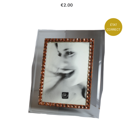
€
2.00
ÉTAT
CORRECT