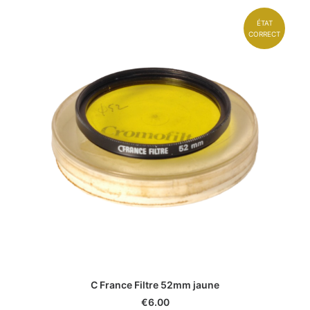
ÉTAT
CORRECT
C France Filtre 52mm jaune
€
6.00