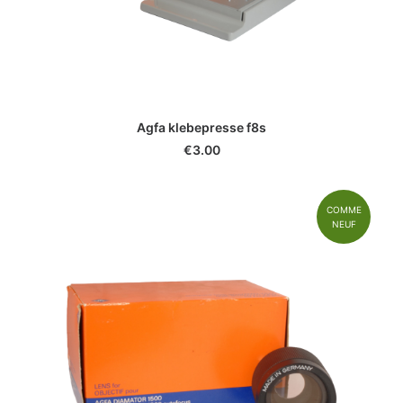
Agfa klebepresse f8s
€
3.00
COMME
NEUF