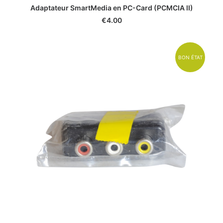
€
4.00
BON ÉTAT