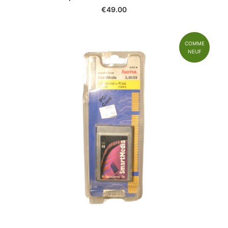
COMME
NEUF
Adaptateur SmartMedia en PC-Card (PCMCIA II)