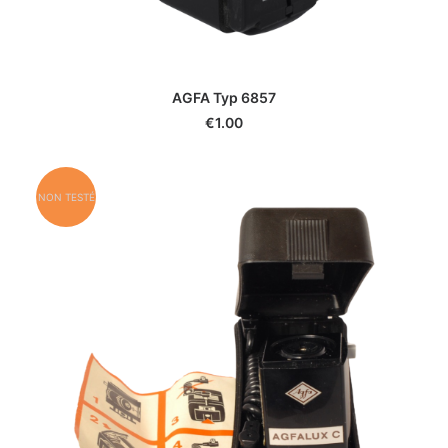
AGFA Typ 6857
€
1.00
NON TESTÉ
Ce site utilise des cookies pour améliorer votre expérience.
Vous pouvez les désactiver dans :
RÉGLAGES COOKIES
|
|
MENTIONS LÉGALES
J'ACCEPTE