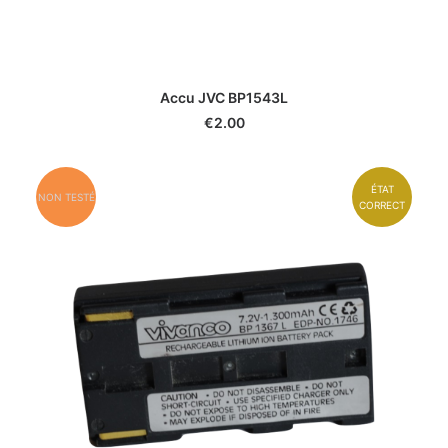
Accu JVC BP1543L
€
2.00
ÉTAT
NON TESTÉ
CORRECT