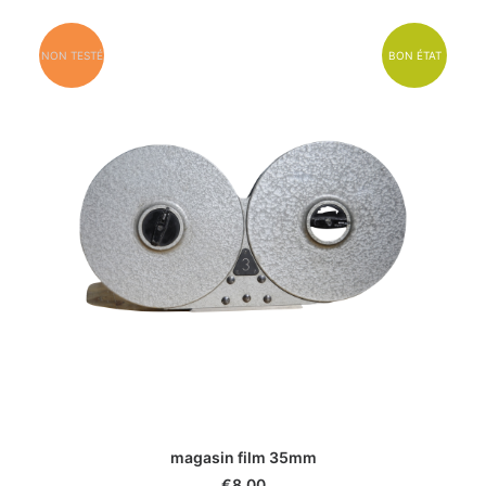
NON TESTÉ
BON ÉTAT
magasin film 35mm
€
8.00